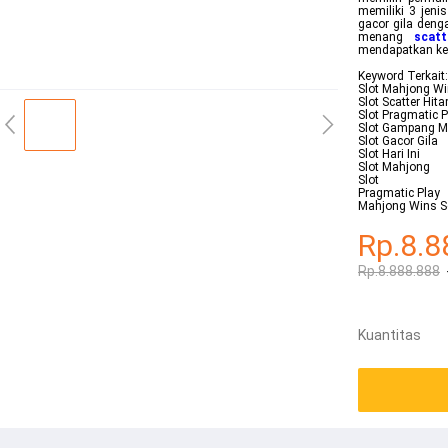
memiliki 3 jen
gacor gila deng
menang
scat
mendapatkan keu
Keyword Terkait:
Slot Mahjong W
Slot Scatter Hit
Slot Pragmatic P
Slot Gampang 
Slot Gacor Gila
Slot Hari Ini
Slot Mahjong
Slot
Pragmatic Play
Mahjong Wins S
Rp.8.8
Rp.8.888.888
Kuantitas